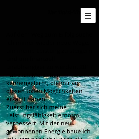
Der Hatzl-Weg
Auf dem Weg zum Erfolg suche
ich immer wieder neue Wege,
um meine Leistung zu steigern
und um finanziell
unabhängiger zu werden. 2017
habe ich Menschen
kennengelernt, die mir von
diesen tollen Möglichkeiten
erzählt haben.
Zuerst hat sich meine
Leistungsfähigkeit ernorm
verbessert. Mit der neu
gewonnenen Energie baue ich