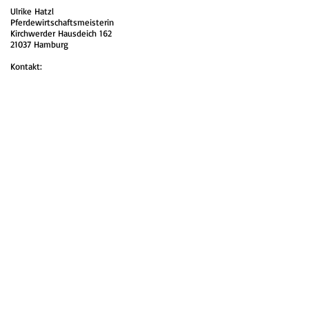
Ulrike Hatzl
Pferdewirtschaftsmeisterin
Kirchwerder Hausdeich 162
21037 Hamburg
Kontakt:
Telefon: 01716359069
E-Mail: ulrikehatzl@gmail.com
Ulrike Hatzl -
Reitausbildung im Netz
Vielseitige harmonische Dressurausbildung
nach den Grundsätzen der klassischen
Reitlehre
Von den Anfängen bis zum Grand Prix alles
aus einer Hand