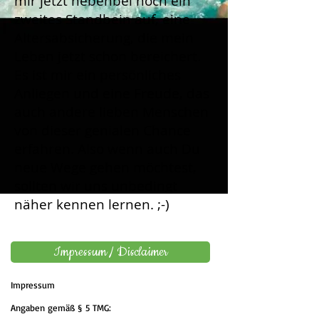
mir jetzt nebenbei noch ein
zweites Standbein auf, eine
Altersabsicherung, die mein
Leben jetzt schon bereichert.
Es ist mir ein persönliches
Anliegen und eine Freude, das
auch andere lieben Menschen
von dieser genialen Chance
erfahren. Also wenn auch Du
neue Wege gehen möchtest,
sollten wir uns unbedingt
näher kennen lernen. ;-)
Impressum / Disclaimer
Impressum
Angaben gemäß § 5 TMG: